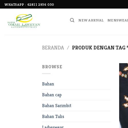
Skip
WHATSAPP :
62811 2956 050
to
content
NEW ARRIVAL
MENSWEA
BERANDA
/
PRODUK DENGAN TAG 
BROWSE
Bahan
Bahan cap
Bahan Sarimbit
Bahan Tulis
Ladieswear