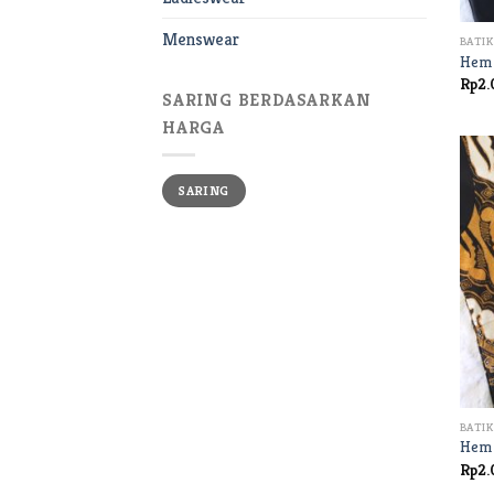
+
Menswear
BATIK
Hem 
Rp
2.
SARING BERDASARKAN
HARGA
Harga
Harga
SARING
terendah
tertinggi
+
BATIK
Hem 
Rp
2.