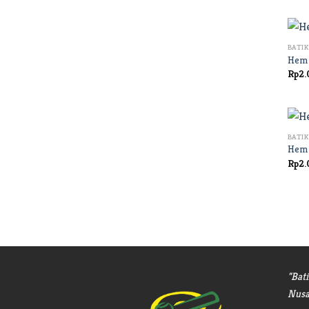
+
BATIK
Hem 
Rp
2.
+
BATIK
Hem 
Rp
2.
"Bat
Nusa